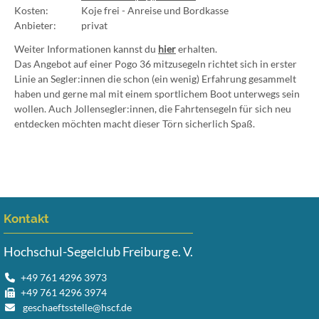
Kosten:
Koje frei - Anreise und Bordkasse
Anbieter:
privat
Weiter Informationen kannst du
hier
erhalten.
Das Angebot auf einer Pogo 36 mitzusegeln richtet sich in erster
Linie an Segler:innen die schon (ein wenig) Erfahrung gesammelt
haben und gerne mal mit einem sportlichem Boot unterwegs sein
wollen. Auch Jollensegler:innen, die Fahrtensegeln für sich neu
entdecken möchten macht dieser Törn sicherlich Spaß.
Kontakt
Hochschul-Segelclub Freiburg e. V.
+49 761 4296 3973
+49 761 4296 3974
geschaeftsstelle@hscf.de