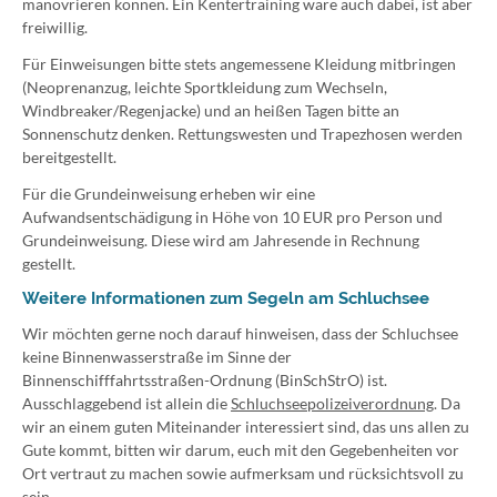
manövrieren können. Ein Kentertraining wäre auch dabei, ist aber
freiwillig.
Für Einweisungen bitte stets angemessene Kleidung mitbringen
(Neoprenanzug, leichte Sportkleidung zum Wechseln,
Windbreaker/Regenjacke) und an heißen Tagen bitte an
Sonnenschutz denken. Rettungswesten und Trapezhosen werden
bereitgestellt.
Für die Grundeinweisung erheben wir eine
Aufwandsentschädigung in Höhe von 10 EUR pro Person und
Grundeinweisung. Diese wird am Jahresende in Rechnung
gestellt.
Weitere Informationen zum Segeln am Schluchsee
Wir möchten gerne noch darauf hinweisen, dass der Schluchsee
keine Binnenwasserstraße im Sinne der
Binnenschifffahrtsstraßen-Ordnung (BinSchStrO) ist.
Ausschlaggebend ist allein die
Schluchseepolizeiverordnung
. Da
wir an einem guten Miteinander interessiert sind, das uns allen zu
Gute kommt, bitten wir darum, euch mit den Gegebenheiten vor
Ort vertraut zu machen sowie aufmerksam und rücksichtsvoll zu
sein.