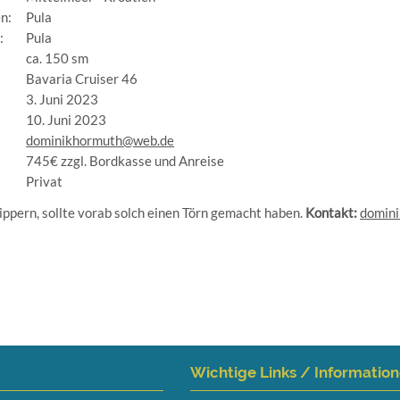
n:
Pula
:
Pula
ca. 150 sm
Bavaria Cruiser 46
3. Juni 2023
10. Juni 2023
dominikhormuth@web.de
745€ zzgl. Bordkasse und Anreise
:
Privat
kippern, sollte vorab solch einen Törn gemacht haben.
Kontakt:
domin
Wichtige Links / Informatio