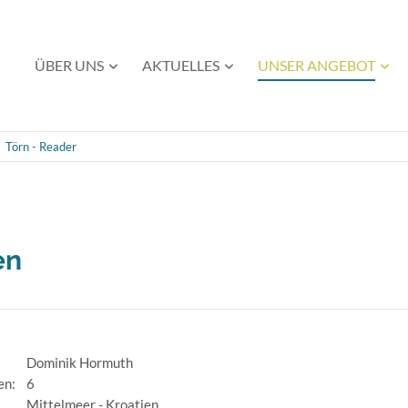
Navigation
ÜBER UNS
AKTUELLES
UNSER ANGEBOT
überspringen
Törn - Reader
en
Dominik Hormuth
jen:
6
Mittelmeer - Kroatien