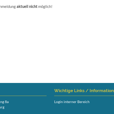
 Anmeldung
aktuell nicht
möglich!
Wichtige Links / Informatio
ing 8a
Login interner Bereich
urg