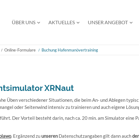
Navigation
ÜBER UNS
AKTUELLES
UNSER ANGEBOT
überspringen
Online-Formulare
Buchung Hafenmanövertraining
htsimulator XRNaut
ahe Üben verschiedener Situationen, die beim An- und Ablegen typis
mangel oder Seitenwind intensiv zu trainieren und auch eigene Lösun
ührt. Der Vorteil besteht darin, nach ca. 20 min. am Simulator eine
olawo
. Ergänzend zu
unseren
Datenschutzangaben gilt dann auch
de