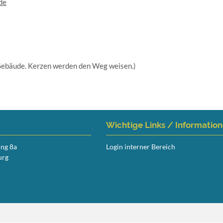
de
s Gebäude. Kerzen werden den Weg weisen.)
Wichtige Links / Informatio
ing 8a
Login interner Bereich
urg
Navigation
überspringen