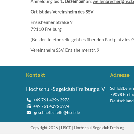
Anmeldung bis
1. Dezember
an:
wellenbrecher@hscf.
Ort ist das Vereinsheim des SSV
Ensisheimer Straße 9
79110 Freiburg
(Bei der Telefonzelle geht es über den Parkplatz in
Vereinsheim SSV, Ensisheimerstr. 9
Kontakt
Adresse
Hochschul-Segelclub Freiburg e. V.
Schloßbergr
79098 Freib
+49 761 4296 3973
Deutschland
+49 761 4296 3974
geschaeftsstelle@hscf.de
Copyright 2026 | HSCF | Hochschul-Segelclub Freiburg