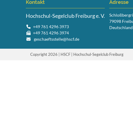
Kontakt
Adresse
Hochschul-Segelclub Freiburg e. V.
Schloßbergr
79098 Freib
+49 761 4296 3973
Deutschland
+49 761 4296 3974
geschaeftsstelle@hscf.de
Copyright 2026 | HSCF | Hochschul-Segelclub Freiburg