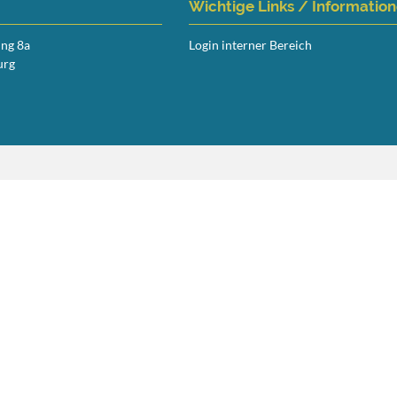
Wichtige Links / Informatio
ing 8a
Login interner Bereich
urg
Navigation
überspringen