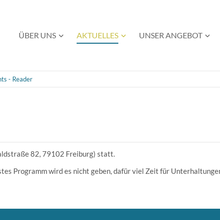
Navigation
ÜBER UNS
AKTUELLES
UNSER ANGEBOT
überspringen
ts - Reader
dstraße 82, 79102 Freiburg) statt.
stes Programm wird es nicht geben, dafür viel Zeit für Unterhaltunge