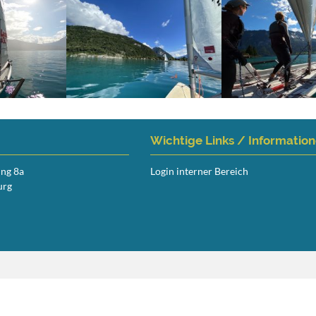
Wichtige Links / Informatio
ing 8a
Login interner Bereich
urg
Navigation
überspringen